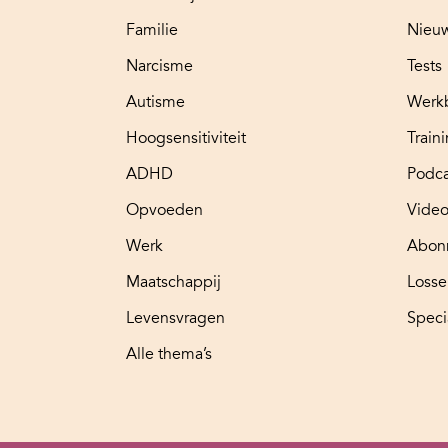
Familie
Nieuw
Narcisme
Tests
Autisme
Werk
Hoogsensitiviteit
Train
ADHD
Podca
Opvoeden
Video
Werk
Abon
Maatschappij
Loss
Levensvragen
Speci
Alle thema’s