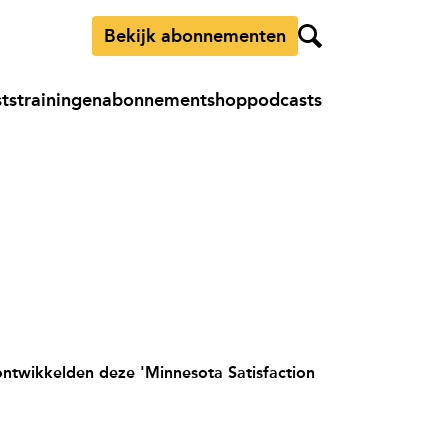
Bekijk abonnementen
sts
trainingen
abonnement
shop
podcasts
 ontwikkelden deze 'Minnesota Satisfaction