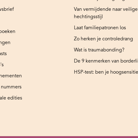
sbrief
Van vermijdende naar veilige
hechtingsstijl
Laat familiepatronen los
boeken
Zo herken je controledrang
ingen
Wat is traumabonding?
sts
De 9 kenmerken van borderl
's
HSP-test: ben je hoogsensitie
nementen
e nummers
ale edities