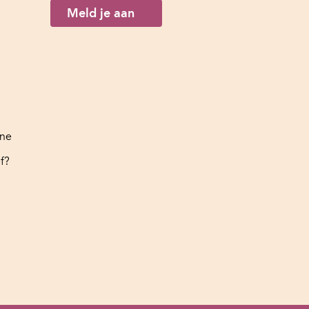
Meld je aan
ine
f?