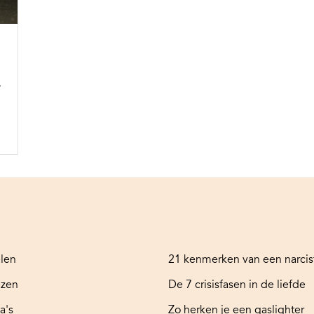
r
elen
21 kenmerken van een narcis
ezen
De 7 crisisfasen in de liefde
a's
Zo herken je een gaslighter