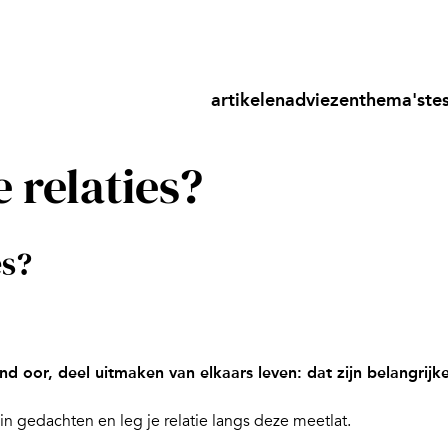
artikelen
adviezen
thema's
te
e relaties?
es?
d oor, deel uitmaken van elkaars leven: dat zijn belangrijke
 in gedachten en leg je relatie langs deze meetlat.