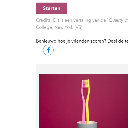
Starten
Credits:
Dit is een vertaling van de '
Quality o
College, New York (VS).
Benieuwd hoe je vrienden scoren? Deel de t