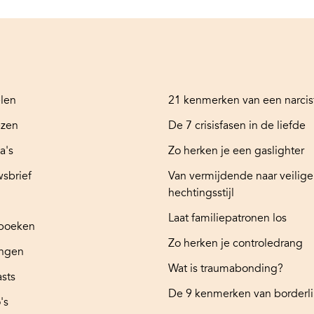
elen
21 kenmerken van een narcis
ezen
De 7 crisisfasen in de liefde
a's
Zo herken je een gaslighter
sbrief
Van vermijdende naar veilige
hechtingsstijl
Laat familiepatronen los
boeken
Zo herken je controledrang
ingen
Wat is traumabonding?
sts
De 9 kenmerken van borderl
's