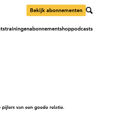
Bekijk abonnementen
sts
trainingen
abonnement
shop
podcasts
 pijlers van een goede relatie.