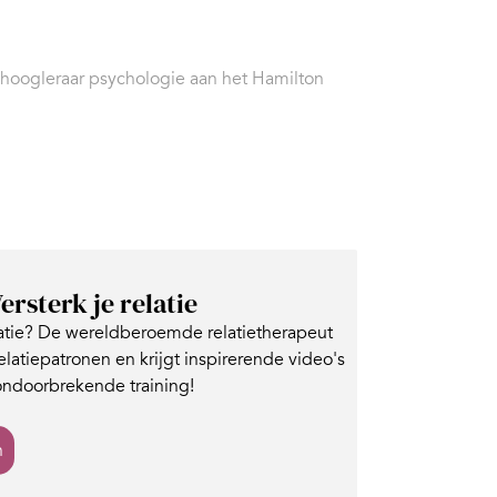
, hoogleraar psychologie aan het Hamilton
ersterk je relatie
latie? De wereldberoemde relatietherapeut
relatiepatronen en krijgt inspirerende video's
ondoorbrekende training!
n