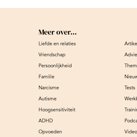
Meer over...
Liefde en relaties
Artik
Vriendschap
Advi
Persoonlijkheid
Them
Familie
Nieuw
Narcisme
Tests
Autisme
Werk
Hoogsensitiviteit
Train
ADHD
Podca
Opvoeden
Video