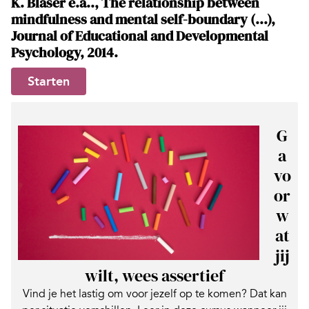
K. Blaser e.a.., The relationship between
mindfulness and mental self-boundary (...),
Journal of Educational and Developmental
Psychology, 2014.
Starten
G
a
vo
or
w
at
jij
wilt, wees assertief
Vind je het lastig om voor jezelf op te komen? Dat kan