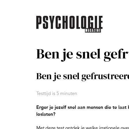
Ben je snel gef
Ben je snel gefrustreer
Testtijd is 5 minuten
Erger je jezelf snel aan mensen die te laat
loslaten?
Met deze test ontdek je welke irrationele ove