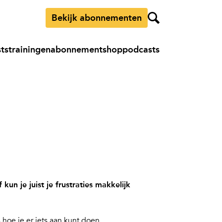
Bekijk abonnementen
sts
trainingen
abonnement
shop
podcasts
un je juist je frustraties makkelijk
 hoe je er iets aan kunt doen.