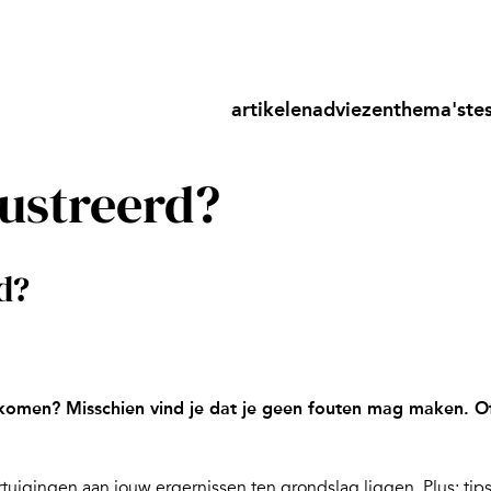
artikelen
adviezen
thema's
te
rustreerd?
d?
 komen? Misschien vind je dat je geen fouten mag maken. Of k
rtuigingen aan jouw ergernissen ten grondslag liggen. Plus: tips