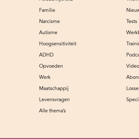
Familie
Nieuw
Narcisme
Tests
Autisme
Werk
Hoogsensitiviteit
Train
ADHD
Podca
Opvoeden
Video
Werk
Abon
Maatschappij
Loss
Levensvragen
Speci
Alle thema’s