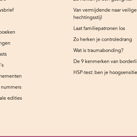
sbrief
Van vermijdende naar veilige
hechtingsstijl
Laat familiepatronen los
boeken
Zo herken je controledrang
ingen
Wat is traumabonding?
sts
De 9 kenmerken van borderl
's
HSP-test: ben je hoogsensitie
nementen
e nummers
ale edities