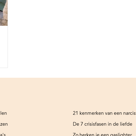
elen
21 kenmerken van een narcis
ezen
De 7 crisisfasen in de liefde
a's
Zo herken je een gaslighter