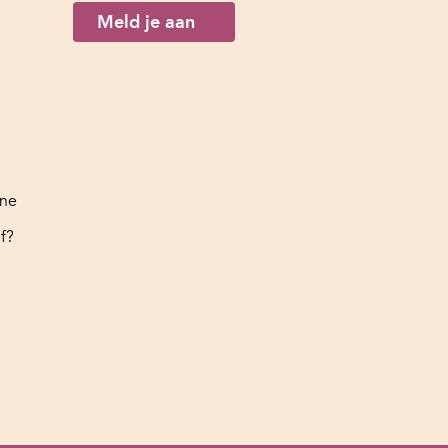
Meld je aan
ine
f?